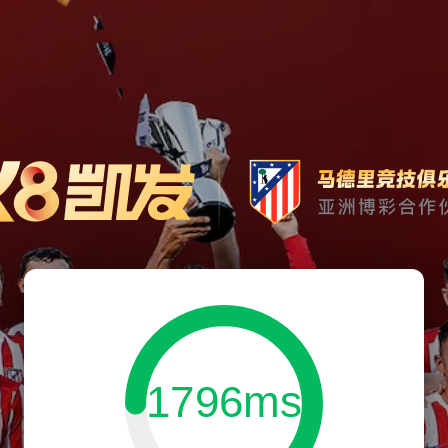
1796ms